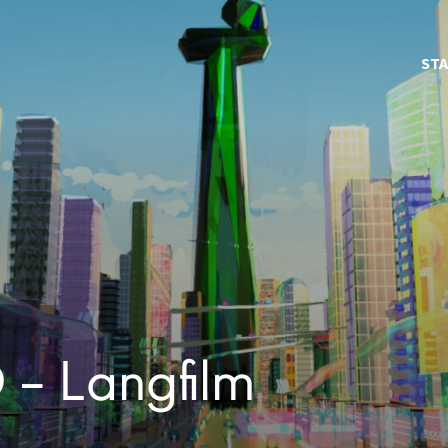
STA
 – Langfilm