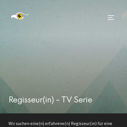
Zum
Inhalt
SEITEN
springen
Regisseur(in) – TV Serie
Wir suchen eine(n) erfahrene(n) Regisseur(in) für eine